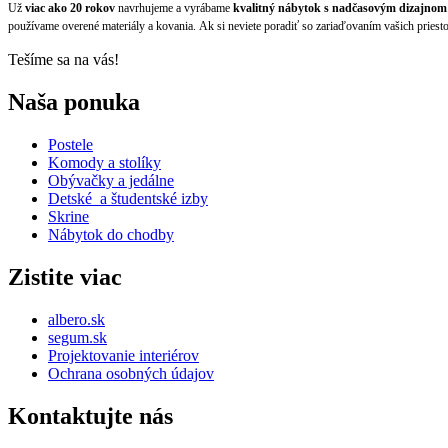
Už
viac ako 20 rokov
navrhujeme a vyrábame
kvalitný nábytok s nadčasovým dizajnom
používame overené materiály a kovania. Ak si neviete poradiť so zariaďovaním vašich priestor
Tešíme sa na vás!
Naša ponuka
Postele
Komody a stolíky
Obývačky a jedálne
Detské a študentské izby
Skrine
Nábytok do chodby
Zistite viac
albero.sk
segum.sk
Projektovanie interiérov
Ochrana osobných údajov
Kontaktujte nás