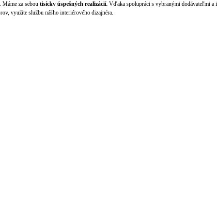
. Máme za sebou
tisícky úspešných realizácií.
Vďaka spolupráci s vybranými dodávateľmi a i
ov, využite službu nášho interiérového dizajnéra.