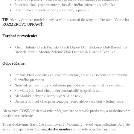
Postele s úložným priestorom, bez úložného priestoru, s prístelkou
Poschodové postele, schody a zábrany k posteli
TIP:
Ak si vyberiete model, ktorý sa vám nezmestí do izby napíšte nám. Vieme ho
ROZMEROVO UPRAVIŤ.
Farebné prevedenie:
Orech Tabak/ Orech Pacifik/ Orech Dijon/ Dub Hickory/ Dub Bardolino/
Biela/Kubanit/ Modrá/ Zelená/ Žltá/ Oranžová/ Ružová/ Vanilka
Odporúčame:
Pre vás, ktorí oceníte kvalitné prevedenie, praktické riešenie a množstvo
úložného priestoru.
Nábytok je navrhnutý s ohľadom pre potreby menších detí a školákov.
Pre všetkých, ktorí chcete deťom zariadiť bezpečnú izbu.
Ak hľadáte nábytok, ktorý vydrží dlhé roky.
Do malého i veľkého priestoru, pre jedno alebo viac detí v jednej izbe.
Ak sa vám COSINUS detská izba páči, napíšte nám vaše predstavy a následne vám
navrhneme riešenie.
Tovar dodávame čiastočne zmontovaný. Montážny návod vám priložíme. Aby ste
sa vyhli prípadným chybám,
službu montáže
si môžete objednať aj u nás.