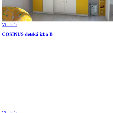
Viac info
COSINUS detská izba B
Viac info