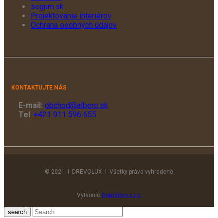
segum.sk
Projektovanie interiérov
Ochrana osobných údajov
KONTAKTUJTE NÁS
E-mail:
obchod@albero.sk
Tel
:
+421 911 596 655
© 2021 I DREVOLUX I Všetky práva vyhradené
Vytvorilo
Brandovo s.r.o.
search