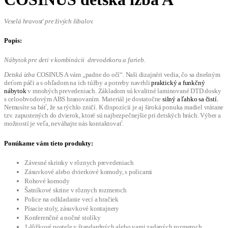
Veselá hravosť pre živých šibalov.
Popis:
Nábytok pre deti v kombinácii drevodekoru a farieb.
Detská izba
COSINUS A vám „padne do očí“. Naši dizajnéri vedia, čo sa dnešným
deťom páči a s ohľadom na ich túžby a potreby navrhli
praktický a funkčný
nábytok
v mnohých prevedeniach. Základom sú kvalitné laminované DTD dosky
s celoobvodovým ABS hranovaním. Materiál je dostatočne
silný a ľahko sa čistí.
Nemusíte sa báť, že sa rýchlo zničí. K dispozícii je aj široká ponuka madiel vrátane
tzv. zapustených do dvierok, ktoré sú najbezpečnejšie pri detských hrách. Výber a
možností je veľa, neváhajte nás kontaktovať.
Ponúkame vám tieto produkty:
Závesné skrinky v rôznych prevedeniach
Zásuvkové alebo dvierkové komody, s policami
Rohové komody
Šatníkové skrine v rôznych rozmeroch
Police na odkladanie vecí a hračiek
Písacie stoly, zásuvkové kontajnery
Konferenčné a nočné stolíky
1-lôžkové postele v štandardných alebo vami zadaných rozmeroch