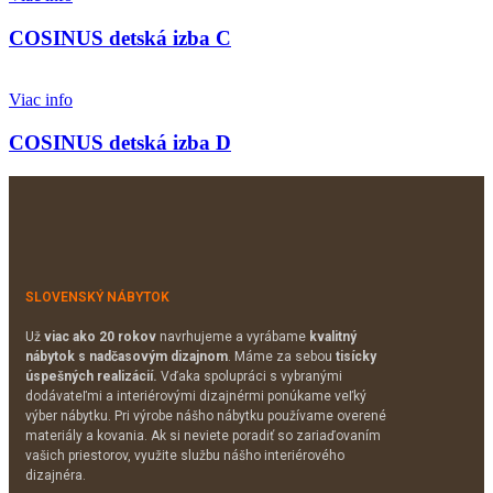
COSINUS detská izba C
Viac info
COSINUS detská izba D
SLOVENSKÝ NÁBYTOK
Už
viac ako 20 rokov
navrhujeme a vyrábame
kvalitný
nábytok s nadčasovým dizajnom
. Máme za sebou
tisícky
úspešných realizácií.
Vďaka spolupráci s vybranými
dodávateľmi a interiérovými dizajnérmi ponúkame veľký
výber nábytku. Pri výrobe nášho nábytku používame overené
materiály a kovania. Ak si neviete poradiť so zariaďovaním
vašich priestorov, využite službu nášho interiérového
dizajnéra.