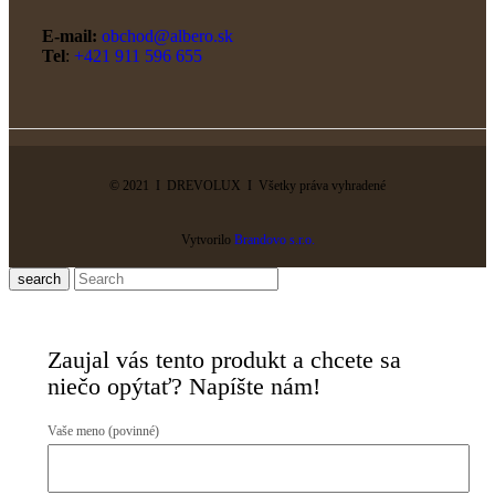
E-mail:
obchod@albero.sk
Tel
:
+421 911 596 655
© 2021 I DREVOLUX I Všetky práva vyhradené
Vytvorilo
Brandovo s.r.o.
search
Zaujal vás tento produkt a chcete sa
niečo opýtať? Napíšte nám!
Vaše meno (povinné)