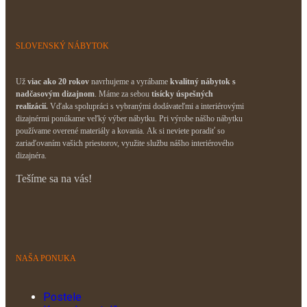
SLOVENSKÝ NÁBYTOK
Už
viac ako 20 rokov
navrhujeme a vyrábame
kvalitný nábytok s
nadčasovým dizajnom
. Máme za sebou
tisícky úspešných
realizácií.
Vďaka spolupráci s vybranými dodávateľmi a interiérovými
dizajnérmi ponúkame veľký výber nábytku. Pri výrobe nášho nábytku
používame overené materiály a kovania. Ak si neviete poradiť so
zariaďovaním vašich priestorov, využite službu nášho interiérového
dizajnéra.
Tešíme sa na vás!
NAŠA PONUKA
Postele