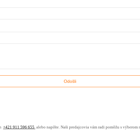
ám
+421 911 596 655
alebo napíšte. Naši predajcovia vám radi pomôžu s výberom 