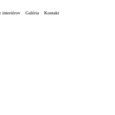
 interiérov
Galéria
Kontakt
Obývačky a jedáln