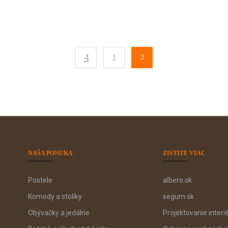
1
2
NAŠA PONUKA
ZISTITE VIAC
Postele
albero.sk
Komody a stolíky
segum.sk
Obývačky a jedálne
Projektovanie interi