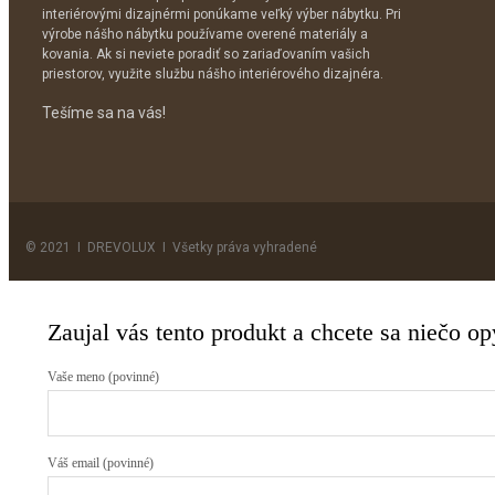
interiérovými dizajnérmi ponúkame veľký výber nábytku. Pri
výrobe nášho nábytku používame overené materiály a
kovania. Ak si neviete poradiť so zariaďovaním vašich
priestorov, využite službu nášho interiérového dizajnéra.
Tešíme sa na vás!
© 2021 I DREVOLUX I Všetky práva vyhradené
Zaujal vás tento produkt a chcete sa niečo o
Vaše meno (povinné)
Váš email (povinné)