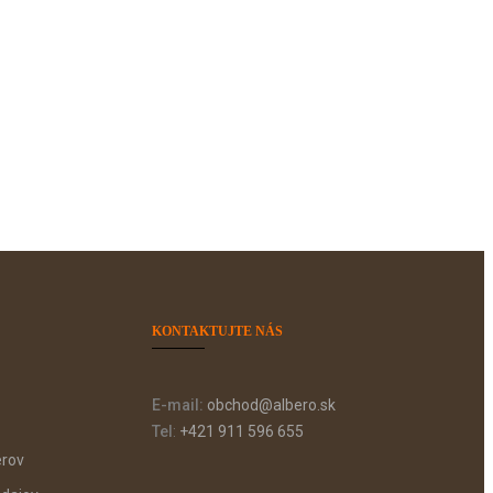
KONTAKTUJTE NÁS
E-mail:
obchod@albero.sk
Tel
:
+421 911 596 655
érov