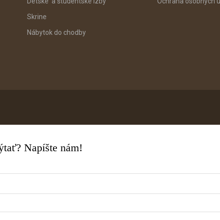
Detské a študentské izby
Ochrana osobných ú
Skrine
Nábytok do chodby
pýtať? Napíšte nám!