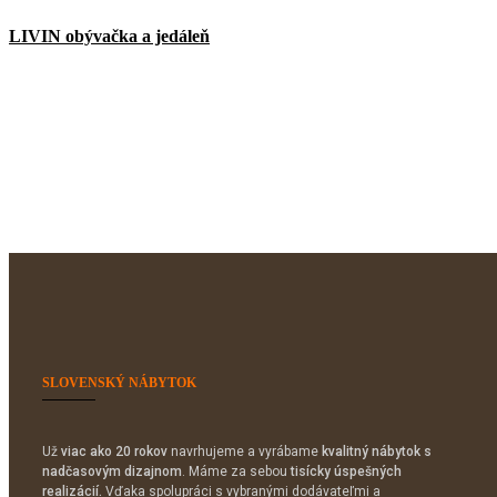
LIVIN obývačka a jedáleň
SLOVENSKÝ NÁBYTOK
Už
viac ako 20 rokov
navrhujeme a vyrábame
kvalitný nábytok s
nadčasovým dizajnom
. Máme za sebou
tisícky úspešných
realizácií.
Vďaka spolupráci s vybranými dodávateľmi a