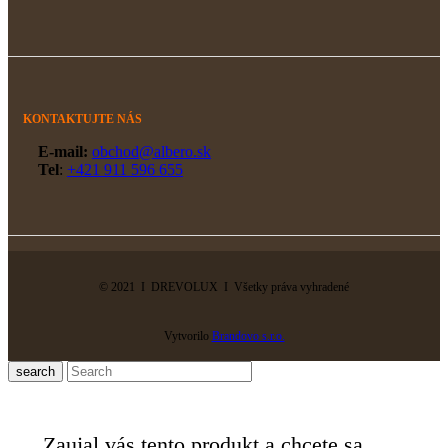
KONTAKTUJTE NÁS
E-mail:
obchod@albero.sk
Tel
:
+421 911 596 655
© 2021 I DREVOLUX I Všetky práva vyhradené
Vytvorilo
Brandovo s.r.o.
search
Zaujal vás tento produkt a chcete sa