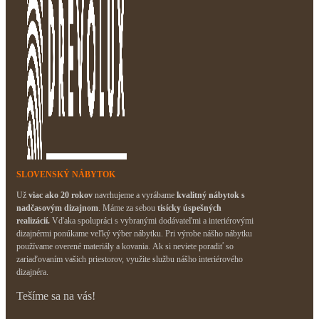
SLOVENSKÝ NÁBYTOK
Už
viac ako 20 rokov
navrhujeme a vyrábame
kvalitný nábytok s
nadčasovým dizajnom
. Máme za sebou
tisícky úspešných
realizácií.
Vďaka spolupráci s vybranými dodávateľmi a interiérovými
dizajnérmi ponúkame veľký výber nábytku. Pri výrobe nášho nábytku
používame overené materiály a kovania. Ak si neviete poradiť so
zariaďovaním vašich priestorov, využite službu nášho interiérového
dizajnéra.
Tešíme sa na vás!