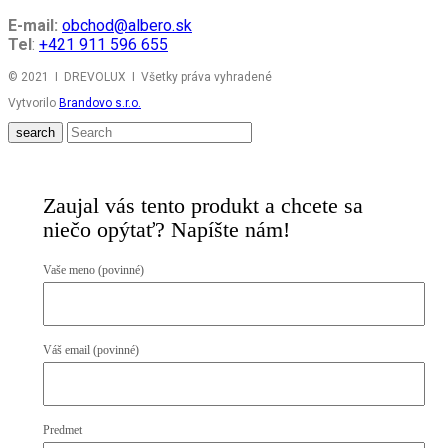
E-mail:
obchod@albero.sk
Tel
:
+421 911 596 655
© 2021 I DREVOLUX I Všetky práva vyhradené
Vytvorilo
Brandovo s.r.o.
search
Zaujal vás tento produkt a chcete sa
niečo opýtať? Napíšte nám!
Vaše meno (povinné)
Váš email (povinné)
Predmet