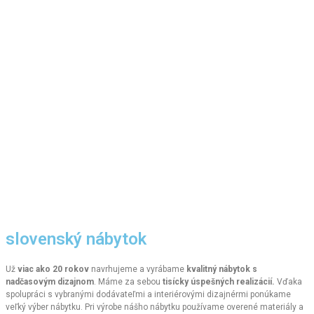
slovenský nábytok
Už
viac ako 20 rokov
navrhujeme a vyrábame
kvalitný nábytok s
nadčasovým dizajnom
. Máme za sebou
tisícky úspešných realizácií.
Vďaka
spolupráci s vybranými dodávateľmi a interiérovými dizajnérmi ponúkame
veľký výber nábytku. Pri výrobe nášho nábytku používame overené materiály a