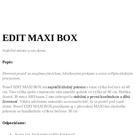
EDIT MAXI BOX
Stabilné miesto u vás doma.
Popis:
Drevená posteľ so zaujímavým čelom, hliníkovými prvkami a extra veľkým úložným
priestorom.
Posteľ EDIT MAXI BOX má
najväčší úložný priestor
a extra výšku bočnice až 48
cm. Táto výška spolu s matracom vám umožňí spánok vo výške až 60 cm. Hrúbka
dosiek 38 mm a ABS hrana 2 mm zabezpečia
stabilnú a pevnú konštrukciu a dlhú
životnosť.
Vďaka odolnému materiálu sa nemusíte báť, že sa posteľ pod vami
zlomí. Posteľ EDIT MAXI BOX ponúkame aj v prevedení MAXI bez úložného
priestoru so štandardnou výškou bočnice 38 cm.
Odporúčame:
Aj pre vás, ktorí máte vyššiu hmotnosť.