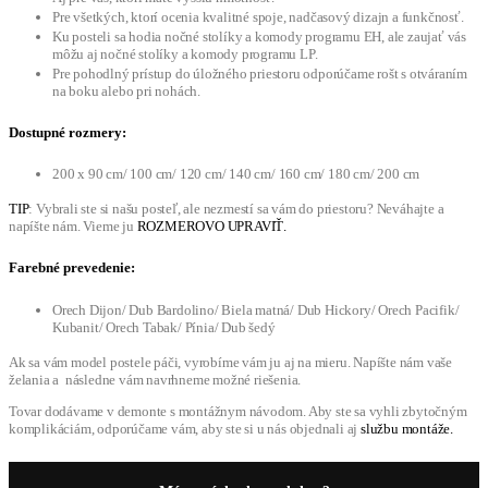
Pre všetkých, ktorí ocenia kvalitné spoje, nadčasový dizajn a funkčnosť.
Ku posteli sa hodia nočné stolíky a komody programu EH, ale zaujať vás
môžu aj nočné stolíky a komody programu LP.
Pre pohodlný prístup do úložného priestoru odporúčame rošt s otváraním
na boku alebo pri nohách.
Dostupné rozmery:
200 x 90 cm/ 100 cm/ 120 cm/ 140 cm/ 160 cm/ 180 cm/ 200 cm
TIP
: Vybrali ste si našu posteľ, ale nezmestí sa vám do priestoru? Neváhajte a
napíšte nám. Vieme ju
ROZMEROVO UPRAVIŤ.
Farebné prevedenie:
Orech Dijon/ Dub Bardolino/ Biela matná/ Dub Hickory/ Orech Pacifik/
Kubanit/ Orech Tabak/ Pínia/ Dub šedý
Ak sa vám model postele páči, vyrobíme vám ju aj na mieru. Napíšte nám vaše
želania a následne vám navrhneme možné riešenia.
Tovar dodávame v demonte s montážnym návodom. Aby ste sa vyhli zbytočným
komplikáciám, odporúčame vám, aby ste si u nás objednali aj
službu montáže.