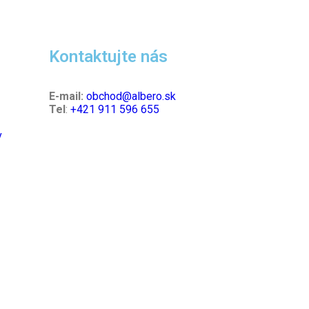
Kontaktujte nás
E-mail:
obchod@albero.sk
Tel
:
+421 911 596 655
v