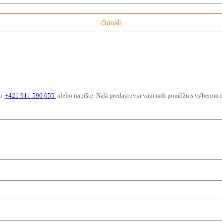
ám
+421 911 596 655
alebo napíšte. Naši predajcovia vám radi pomôžu s výberom 