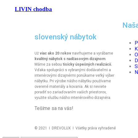
LIVIN chodba
Naša
slovenský nábytok
P
K
Už
viac ako 20 rokov
navrhujeme a vyrábame
O
kvalitný nábytok s nadčasovým dizajnom
.
D
Máme za sebou
tisícky úspešných realizácií.
S
Vďaka spolupráci s vybranými dodávateľmi a
N
interiérovými dizajnérmi ponúkame veľký výber
nábytku. Pri výrobe nášho nábytku používame
overené materiály a kovania. Ak si neviete
poradiť so zariaďovaním vašich priestorov,
využite službu nášho interiérového dizajnéra.
Tešíme sa na vás!
© 2021 I DREVOLUX I Všetky práva vyhradené