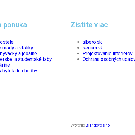
 ponuka
Zistite viac
ostele
albero.sk
omody a stolíky
segum.sk
bývačky a jedálne
Projektovanie interiérov
etské a študentské izby
Ochrana osobných údajo
krine
ábytok do chodby
Vytvorilo
Brandovo s.r.o.