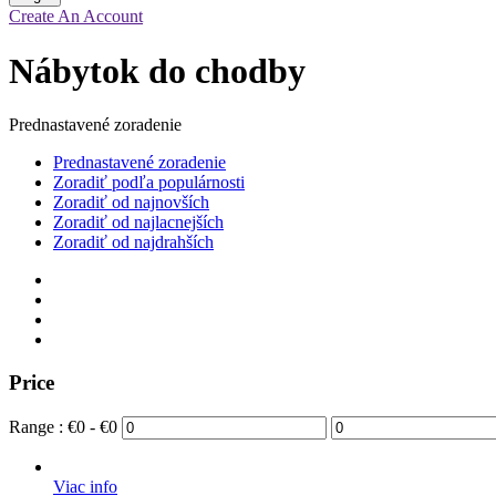
Create An Account
Nábytok do chodby
Prednastavené zoradenie
Prednastavené zoradenie
Zoradiť podľa populárnosti
Zoradiť od najnovších
Zoradiť od najlacnejších
Zoradiť od najdrahších
Price
Range :
€
0
- €
0
Viac info