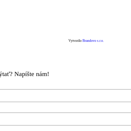
Vytvorilo
Brandovo s.r.o.
pýtať? Napíšte nám!