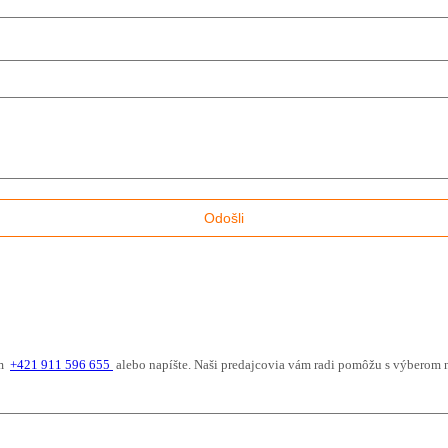
ám
+421 911 596 655
alebo napíšte. Naši predajcovia vám radi pomôžu s výberom 