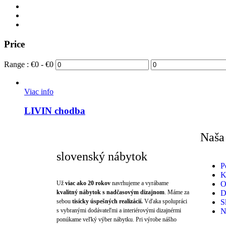
Price
Range :
€
0
- €
0
Viac info
LIVIN chodba
Naša
slovenský nábytok
P
K
Už
viac ako 20 rokov
navrhujeme a vyrábame
O
kvalitný nábytok s nadčasovým dizajnom
. Máme za
D
sebou
tisícky úspešných realizácií.
Vďaka spolupráci
S
s vybranými dodávateľmi a interiérovými dizajnérmi
N
ponúkame veľký výber nábytku. Pri výrobe nášho