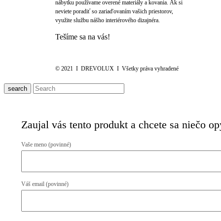
nábytku používame overené materiály a kovania. Ak si
neviete poradiť so zariaďovaním vašich priestorov,
využite službu nášho interiérového dizajnéra.
Tešíme sa na vás!
© 2021 I DREVOLUX I Všetky práva vyhradené
search
Zaujal vás tento produkt a chcete sa niečo o
Vaše meno (povinné)
Váš email (povinné)