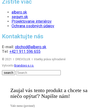
Zistite viac
albero.sk
segum.sk
Projektovanie interiérov
Ochrana osobných údajov
Kontaktujte nás
E-mail:
obchod@albero.sk
Tel
:
+421 911 596 655
© 2021 I DREVOLUX I Všetky práva vyhradené
Vytvorilo
Brandovo s.r.o.
search
Zaujal vás tento produkt a chcete sa
niečo opýtať? Napíšte nám!
Vaše meno (povinné)