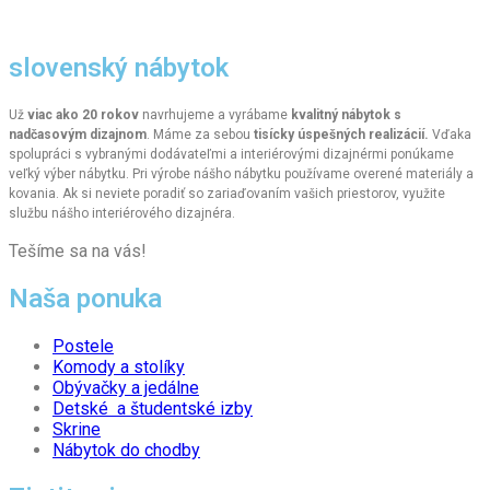
slovenský nábytok
Už
viac ako 20 rokov
navrhujeme a vyrábame
kvalitný nábytok s
nadčasovým dizajnom
. Máme za sebou
tisícky úspešných realizácií.
Vďaka
spolupráci s vybranými dodávateľmi a interiérovými dizajnérmi ponúkame
veľký výber nábytku. Pri výrobe nášho nábytku používame overené materiály a
kovania. Ak si neviete poradiť so zariaďovaním vašich priestorov, využite
službu nášho interiérového dizajnéra.
Tešíme sa na vás!
Naša ponuka
Postele
Komody a stolíky
Obývačky a jedálne
Detské a študentské izby
Skrine
Nábytok do chodby