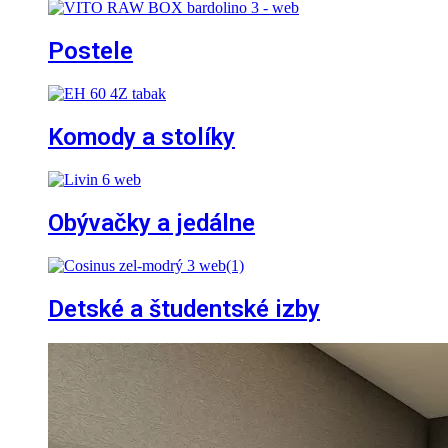
Postele
Komody a stolíky
Obývačky a jedálne
Detské a študentské izby