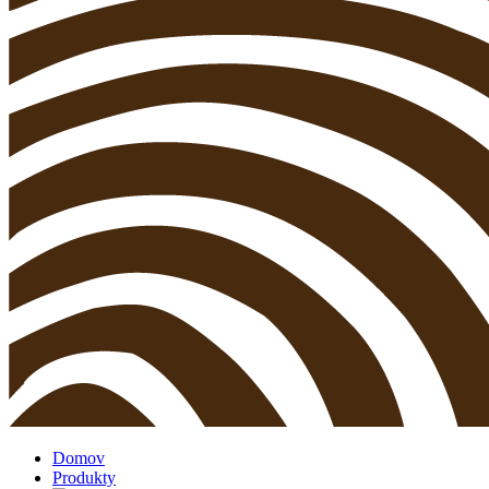
Domov
Produkty