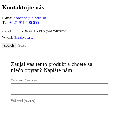
Kontaktujte nás
E-mail:
obchod@albero.sk
Tel
:
+421 911 596 655
© 2021 I DREVOLUX I Všetky práva vyhradené
Vytvorilo
Brandovo s.r.o.
search
Zaujal vás tento produkt a chcete sa
niečo opýtať? Napíšte nám!
Vaše meno (povinné)
Váš email (povinné)