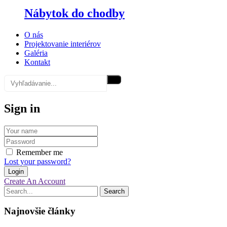
Nábytok do chodby
O nás
Projektovanie interiérov
Galéria
Kontakt
Sign in
Remember me
Lost your password?
Create An Account
Search
Najnovšie články