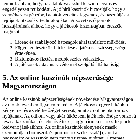
lenniük abban, hogy az általuk választott kaszinó legális és
engedélyezett működésű. A jó hírű kaszinók biztosítják, hogy a
személyes és pénzügyi adatok védettek legyenek, és használják a
legújabb titkosítási technológiákat. A következő pontok
hozzájárulnak ahhoz, hogy a játékosok biztonságban érezzék
magukat:
Licenc és szabályozó hatóságok által tanúsított működés.
Független tesztelők hitelesítése a játékok tisztességessége
érdekében.
Biztonságos fizetési módok széles választéka.
A játékosok adatainak védelmét szolgáló átláthatóság.
5. Az online kaszinók népszerűsége
Magyarországon
Az online kaszinók népszerűségének növekedése Magyarországon
az utóbbi években figyelemre méltó. A játékosok egyre inkább a
kényelmet és az elérhetőséget keresik, amit az online platformok
nyújtanak. Az otthoni vagy akár útközbeni játék lehetősége vonzóvá
teszi a kaszinókat, és lehetővé teszi, hogy bármikor hozzáférjenek
kedvenc játékaikhoz. Az online kaszinók előnyének másik
szempontja a bónuszok és promóciók széles skálája, amit a
hagyományos kaszinók nem mindig tudnak nyújtani. Érdemes