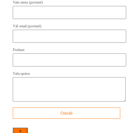
Vaše meno (povinné)
Váš email (povinné)
Predmet
Vaša správa
x