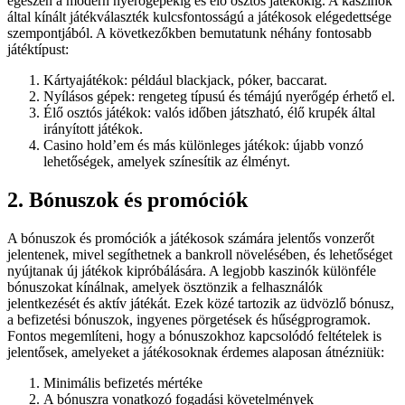
egészen a modern nyerőgépekig és élő osztós játékokig. A kaszinók
által kínált játékválaszték kulcsfontosságú a játékosok elégedettsége
szempontjából. A következőkben bemutatunk néhány fontosabb
játéktípust:
Kártyajátékok: például blackjack, póker, baccarat.
Nyílásos gépek: rengeteg típusú és témájú nyerőgép érhető el.
Élő osztós játékok: valós időben játszható, élő krupék által
irányított játékok.
Casino hold’em és más különleges játékok: újabb vonzó
lehetőségek, amelyek színesítik az élményt.
2. Bónuszok és promóciók
A bónuszok és promóciók a játékosok számára jelentős vonzerőt
jelentenek, mivel segíthetnek a bankroll növelésében, és lehetőséget
nyújtanak új játékok kipróbálására. A legjobb kaszinók különféle
bónuszokat kínálnak, amelyek ösztönzik a felhasználók
jelentkezését és aktív játékát. Ezek közé tartozik az üdvözlő bónusz,
a befizetési bónuszok, ingyenes pörgetések és hűségprogramok.
Fontos megemlíteni, hogy a bónuszokhoz kapcsolódó feltételek is
jelentősek, amelyeket a játékosoknak érdemes alaposan átnézniük:
Minimális befizetés mértéke
A bónuszra vonatkozó fogadási követelmények