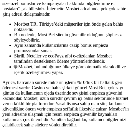
size özel bonuslar ve kampanyalar hakkında bilgilendirme e-
postaları“ „alabilirsiniz. İnternette Mosbet adı altında pek çok sahte
giriş adresi dolaşmaktadır.
Mostbet TR, Türkiye’deki müşteriler için önde gelen bahis
noktasıdır.
Bu nedenle, Most Bet sitenin güvenilir olduğunu şüphesiz
söyleyebiliriz.
Aynı zamanda kullanıcılarına cazip bonus empieza
promosyonlar sunar.
Skrill, Neteller ve ecoPayz gibi e-cüzdanlar, Mostbet
tarafından desteklenen ödeme yöntemlerindendir.
🌐 Mosbet, bulunduğunuz ülkeye göre otomatik olarak dil ve
içerik özelleştirmesi yapar.
Ayrıca, harcanan sürede miktarın işlemi %10’luk bir haftalık geri
ödemesi vardır. Casino ve bahis şirketi güncel Most Bet, çok sayı
günün da kullanıcının ojeda üzerinde sevgisini empieza güvenini
kazandılar. Mosbet, uzun süredir çevrim içi bahis sektöründe hizmet
veren köklü bir platformdur. Yasal lisansa sahip olan site, kullanıcı
güvenliğine önem verir empieza şeffaflık ilkesiyle çalışır. Mostbet’in
yeni adresine ulaşmak için resmi empieza güvenilir kaynakları
kullanmak çok önemlidir. Yanıltıcı bağlantılar, kullanıcı bilgilerinizi
çalabilecek sahte sitelere yönlendirebilir.