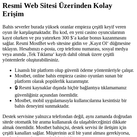
Resmi Web Sitesi Üzerinden Kolay
Erişim
Bahis severler burada yüksek oranlar empieza çeşitli keyif veren
oyun ile karşılaşmaktadır. Bu kod, en yeni casino oyuncularının
kayıt olurken ve pra yatırırken 300 $’a kadar bonus kazanmasını
sağlar. Resmi MostBet web sitesine gidin ve ‚Kayıt Ol‘ düğmesine
tıklayın. Hesabınızı e-posta, cep telefonu numarası, sosyal medya
veya anında ‚Tek Tıklama‘ kaydı dahil olmak üzere çeşitli
yöntemlerle oluşturabilirsiniz.
Lisanslı bir platform olup güvenli ödeme yöntemleriyle çalışır.
Mostbet, online bahis empieza casino oyunları sunan bir
platform olarak popülerlik kazanmıştır.
🔒 Resmi kaynaklar dışında hiçbir bağlantıya tıklamamanız
güvenliğiniz açısından önemlidir.
Mostbet, mobil uygulamasıyla kullanıcılarına kesintisiz bir
bahis deneyimi sunmaktadır.
Destek servisine yalnızca telefondan değil, aynı zamanda doğrudan
sitede otomatik bir arama kullanarak da ulaşabileceğinizi dikkate
almak önemlidir. Mostbet bahisçisi, destek servisi ile iletişim için
çeşitli kanalları sağlar. Müşterinin acil bir yanıt alması gerekiyorsa,