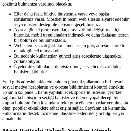
çözümü bulmanıza yardımcı olacaktır.
Eğer daha fazla bilgiye ihtiyacınız varsa veya başka
sorularınız varsa, Mostbet’in resmi web sitesini ziyaret edebilir
veya müşteri desteği ile iletişime geçebilirsiniz.
Ayrıca güncel promosyonlar, arayüz dilini değiştirmek için
butonlar, mobil uygulamaları indirmek ve daha fazlasını içeren
bir bölüm de bulunmaktadır.
Web sitemiz siz değerli kullanıcılar için giriş adresini sürekli
olarak güncel tutmaktadır.
Bu nedenle kullanıcılar, güncel giriş adreslerine ulaşmakta
zorlanabiliyor.
Üyeler düzenli olarak ücretsiz dönüşler ve ücretsiz oldukça
bahisler alabilirler.
Yeni giriş adresini takip etmenin en güvenli yollarından biri, resmi
sosyal medya hesaplarını ve e-posta bildirimlerini kontrol etmektir.
Ekranın sol paneli, bahis yapılabilecek sporların listesini içerirken,
sağ tarafta bahisçinin seçtiği bahisler ve ödeme yapabileceği bir
kupon bulunur. Orta kısımda sürekli güncellenen maçlar yer almakta
olup, popüler etkinliklere rahat erişim sağlar. Sayfanın alt kısmında,
kullanıcıların destek hizmetine ulaşabilecekleri iletişim bilgileri yer
almaktadır.
Most Bet’teki Teknik Yardım Etmek