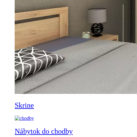
Skrine
Nábytok do chodby