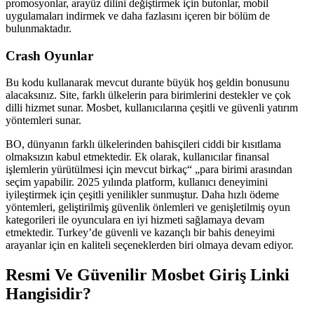
promosyonlar, arayüz dilini değiştirmek için butonlar, mobil
uygulamaları indirmek ve daha fazlasını içeren bir bölüm de
bulunmaktadır.
Crash Oyunlar
Bu kodu kullanarak mevcut durante büyük hoş geldin bonusunu
alacaksınız. Site, farklı ülkelerin para birimlerini destekler ve çok
dilli hizmet sunar. Mosbet, kullanıcılarına çeşitli ve güvenli yatırım
yöntemleri sunar.
BO, dünyanın farklı ülkelerinden bahisçileri ciddi bir kısıtlama
olmaksızın kabul etmektedir. Ek olarak, kullanıcılar finansal
işlemlerin yürütülmesi için mevcut birkaç“ „para birimi arasından
seçim yapabilir. 2025 yılında platform, kullanıcı deneyimini
iyileştirmek için çeşitli yenilikler sunmuştur. Daha hızlı ödeme
yöntemleri, geliştirilmiş güvenlik önlemleri ve genişletilmiş oyun
kategorileri ile oyunculara en iyi hizmeti sağlamaya devam
etmektedir. Turkey’de güvenli ve kazançlı bir bahis deneyimi
arayanlar için en kaliteli seçeneklerden biri olmaya devam ediyor.
Resmi Ve Güvenilir Mosbet Giriş Linki
Hangisidir?