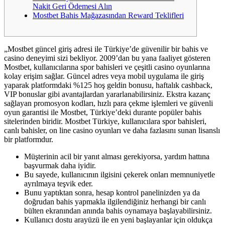
Nakit Geri Ödemesi Alın
Mostbet Bahis Mağazasından Reward Teklifleri
„Mostbet güncel giriş adresi ile Türkiye’de güvenilir bir bahis ve
casino deneyimi sizi bekliyor. 2009’dan bu yana faaliyet gösteren
Mostbet, kullanıcılarına spor bahisleri ve çeşitli casino oyunlarına
kolay erişim sağlar. Güncel adres veya mobil uygulama ile giriş
yaparak platformdaki %125 hoş geldin bonusu, haftalık cashback,
VIP bonuslar gibi avantajlardan yararlanabilirsiniz. Ekstra kazanç
sağlayan promosyon kodları, hızlı para çekme işlemleri ve güvenli
oyun garantisi ile Mostbet, Türkiye’deki durante popüler bahis
sitelerinden biridir. Mostbet Türkiye, kullanıcılara spor bahisleri,
canlı bahisler, on line casino oyunları ve daha fazlasını sunan lisanslı
bir platformdur.
Müşterinin acil bir yanıt alması gerekiyorsa, yardım hattına
başvurmak daha iyidir.
Bu sayede, kullanıcının ilgisini çekerek onları memnuniyetle
ayrılmaya teşvik eder.
Bunu yaptıktan sonra, hesap kontrol panelinizden ya da
doğrudan bahis yapmakla ilgilendiğiniz herhangi bir canlı
bülten ekranından anında bahis oynamaya başlayabilirsiniz.
Kullanıcı dostu arayüzü ile en yeni başlayanlar için oldukça