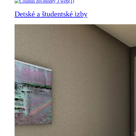
Detské a študentské izby