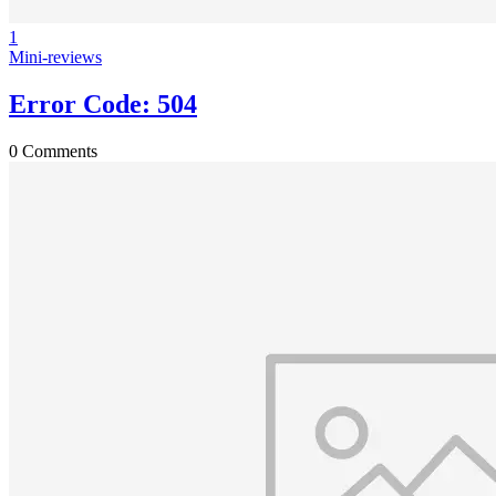
1
Mini-reviews
Error Code: 504
0
Comments