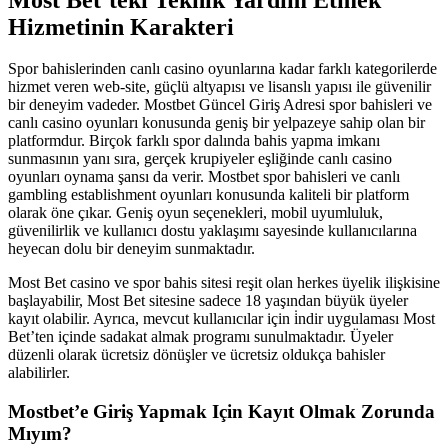
Hizmetinin Karakteri
Spor bahislerinden canlı casino oyunlarına kadar farklı kategorilerde
hizmet veren web-site, güçlü altyapısı ve lisanslı yapısı ile güvenilir
bir deneyim vadeder. Mostbet Güncel Giriş Adresi spor bahisleri ve
canlı casino oyunları konusunda geniş bir yelpazeye sahip olan bir
platformdur. Birçok farklı spor dalında bahis yapma imkanı
sunmasının yanı sıra, gerçek krupiyeler eşliğinde canlı casino
oyunları oynama şansı da verir. Mostbet spor bahisleri ve canlı
gambling establishment oyunları konusunda kaliteli bir platform
olarak öne çıkar. Geniş oyun seçenekleri, mobil uyumluluk,
güvenilirlik ve kullanıcı dostu yaklaşımı sayesinde kullanıcılarına
heyecan dolu bir deneyim sunmaktadır.
Most Bet casino ve spor bahis sitesi reşit olan herkes üyelik ilişkisine
başlayabilir, Most Bet sitesine sadece 18 yaşından büyük üyeler
kayıt olabilir. Ayrıca, mevcut kullanıcılar için i̇ndir uygulaması Most
Bet’ten içinde sadakat almak programı sunulmaktadır. Üyeler
düzenli olarak ücretsiz dönüşler ve ücretsiz oldukça bahisler
alabilirler.
Mostbet’e Giriş Yapmak Için Kayıt Olmak Zorunda
Mıyım?