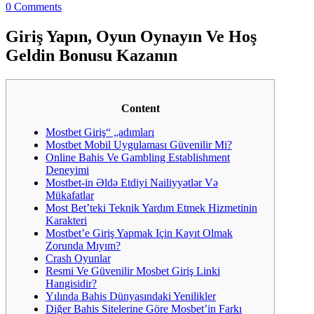
0
Comments
Giriş Yapın, Oyun Oynayın Ve Hoş
Geldin Bonusu Kazanın
Content
Mostbet Giriş“ „adımları
Mostbet Mobil Uygulaması Güvenilir Mi?
Online Bahis Ve Gambling Establishment
Deneyimi
Mostbet-in Əldə Etdiyi Nailiyyətlər Və
Mükafatlar
Most Bet’teki Teknik Yardım Etmek Hizmetinin
Karakteri
Mostbet’e Giriş Yapmak Için Kayıt Olmak
Zorunda Mıyım?
Crash Oyunlar
Resmi Ve Güvenilir Mosbet Giriş Linki
Hangisidir?
Yılında Bahis Dünyasındaki Yenilikler
Diğer Bahis Sitelerine Göre Mosbet’in Farkı