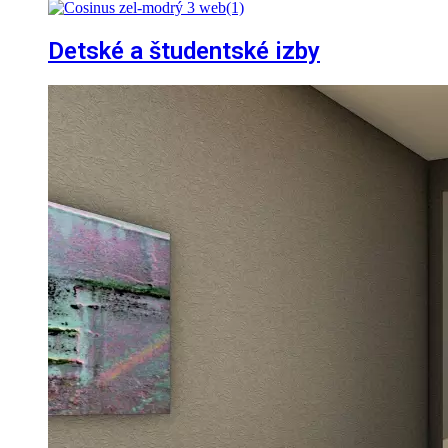
Detské a študentské izby