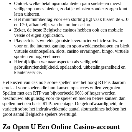
Ontdek welke betalingsmodaliteiten para snelste en meest
veilige opnames bieden, zodat je winsten zonder zorgen kunt
laten uitkeren.
Het minimumbedrag voor een storting ligt vaak tussen de €10
en €20, afhankelijk van het online casino.
Zeker, de beste Belgische casinos hebben ook een mobiele
versie of eigen application.
Playtech is ‘s werelds grootste leverancier vehicle software
voor on the internet gaming en sportweddenschappen en biedt
virtuele casinospellen, slots, casino ervaringen, bingo, virtuele
sporten en nog veel meer.
Hierbij kijken we naar aspecten als veiligheid,
gebruiksvriendelijkheid, spelaanbod, uitbetalingssnelheid en
klantenservice.
Het kiezen van casino’s sobre spellen met het hoog RTP is daarom
cruciaal voor spelers die hun kansen op succes willen vergroten.
Spellen met een RTP van bijvoorbeeld 96% of hoger worden
beschouwd als gunstig voor de speler en bieden betere kansen dan
spellen met een basis RTP-percentage. De geloofwaardigheid, de
variëteit sobre het indrukwekkende aantal slotmachines hebben het
groot aantal Belgische spelers overtuigd.
Zo Open U Een Online Casino-account