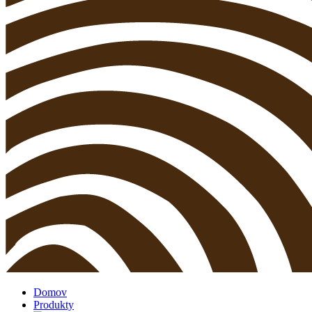
Domov
Produkty