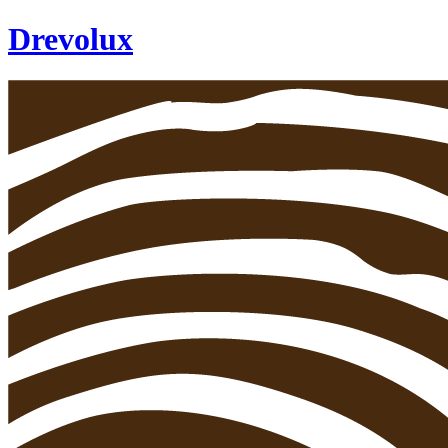
Drevolux