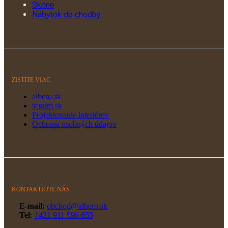
Skrine
Nábytok do chodby
ZISTITE VIAC
albero.sk
segum.sk
Projektovanie interiérov
Ochrana osobných údajov
KONTAKTUJTE NÁS
E-mail:
obchod@albero.sk
Tel
:
+421 911 596 655