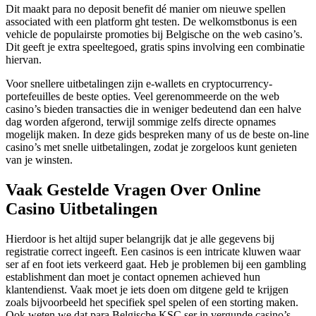
Dit maakt para no deposit benefit dé manier om nieuwe spellen
associated with een platform ght testen. De welkomstbonus is een
vehicle de populairste promoties bij Belgische on the web casino’s.
Dit geeft je extra speeltegoed, gratis spins involving een combinatie
hiervan.
Voor snellere uitbetalingen zijn e-wallets en cryptocurrency-
portefeuilles de beste opties. Veel gerenommeerde on the web
casino’s bieden transacties die in weniger bedeutend dan een halve
dag worden afgerond, terwijl sommige zelfs directe opnames
mogelijk maken. In deze gids bespreken many of us de beste on-line
casino’s met snelle uitbetalingen, zodat je zorgeloos kunt genieten
van je winsten.
Vaak Gestelde Vragen Over Online
Casino Uitbetalingen
Hierdoor is het altijd super belangrijk dat je alle gegevens bij
registratie correct ingeeft. Een casinos is een intricate kluwen waar
ser af en foot iets verkeerd gaat. Heb je problemen bij een gambling
establishment dan moet je contact opnemen achieved hun
klantendienst. Vaak moet je iets doen om ditgene geld te krijgen
zoals bijvoorbeeld het specifiek spel spelen of een storting maken.
Ook weten we dat para Belgische KSC ser in vergunde casino’s