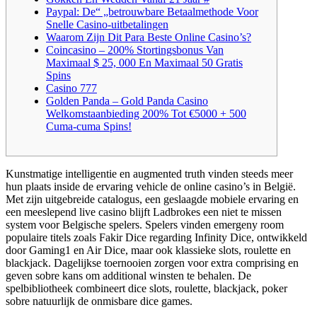
Paypal: De“ „betrouwbare Betaalmethode Voor
Snelle Casino-uitbetalingen
Waarom Zijn Dit Para Beste Online Casino’s?
Coincasino – 200% Stortingsbonus Van
Maximaal $ 25, 000 En Maximaal 50 Gratis
Spins
Casino 777
Golden Panda – Gold Panda Casino
Welkomstaanbieding 200% Tot €5000 + 500
Cuma-cuma Spins!
Kunstmatige intelligentie en augmented truth vinden steeds meer
hun plaats inside de ervaring vehicle de online casino’s in België.
Met zijn uitgebreide catalogus, een geslaagde mobiele ervaring en
een meeslepend live casino blijft Ladbrokes een niet te missen
system voor Belgische spelers. Spelers vinden emergeny room
populaire titels zoals Fakir Dice regarding Infinity Dice, ontwikkeld
door Gaming1 en Air Dice, maar ook klassieke slots, roulette en
blackjack. Dagelijkse toernooien zorgen voor extra comprising en
geven sobre kans om additional winsten te behalen. De
spelbibliotheek combineert dice slots, roulette, blackjack, poker
sobre natuurlijk de onmisbare dice games.