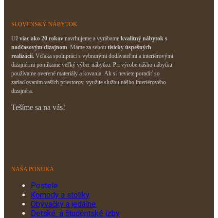
SLOVENSKÝ NÁBYTOK
Už
viac ako 20 rokov
navrhujeme a vyrábame
kvalitný nábytok s
nadčasovým dizajnom
. Máme za sebou
tisícky úspešných
realizácií.
Vďaka spolupráci s vybranými dodávateľmi a interiérovými
dizajnérmi ponúkame veľký výber nábytku. Pri výrobe nášho nábytku
používame overené materiály a kovania. Ak si neviete poradiť so
zariaďovaním vašich priestorov, využite službu nášho interiérového
dizajnéra.
Tešíme sa na vás!
NAŠA PONUKA
Postele
Komody a stolíky
Obývačky a jedálne
Detské a študentské izby