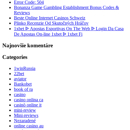
Error Code: 504
Bonanza Game Gambling Establishment Bonus Codes &
Reviews
Beste Online Internet Casinos Schweiz
Plinko Recenzie Od Skutočných Hráčov
1xbet ᐉ Apostas Esportivas On The Web ᐉ Login Da Casa
De Apostas On-line 1xbet ᐉ 1xbet Fi
Najnovšie komentáre
Categories
1winRussia
22bet
aviator
Bankobet
book of ra
casino
casino onlina ca
casinò online it
mini-review
Mini-reviews
Nezaradené
online casino au