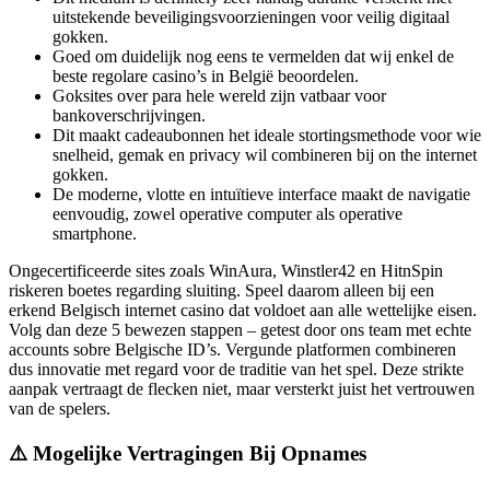
uitstekende beveiligingsvoorzieningen voor veilig digitaal
gokken.
Goed om duidelijk nog eens te vermelden dat wij enkel de
beste regolare casino’s in België beoordelen.
Goksites over para hele wereld zijn vatbaar voor
bankoverschrijvingen.
Dit maakt cadeaubonnen het ideale stortingsmethode voor wie
snelheid, gemak en privacy wil combineren bij on the internet
gokken.
De moderne, vlotte en intuïtieve interface maakt de navigatie
eenvoudig, zowel operative computer als operative
smartphone.
Ongecertificeerde sites zoals WinAura, Winstler42 en HitnSpin
riskeren boetes regarding sluiting. Speel daarom alleen bij een
erkend Belgisch internet casino dat voldoet aan alle wettelijke eisen.
Volg dan deze 5 bewezen stappen – getest door ons team met echte
accounts sobre Belgische ID’s. Vergunde platformen combineren
dus innovatie met regard voor de traditie van het spel. Deze strikte
aanpak vertraagt de flecken niet, maar versterkt juist het vertrouwen
van de spelers.
⚠️ Mogelijke Vertragingen Bij Opnames