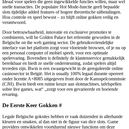
Ideaal voor spelers die geen ingewikkelde functies willen, maar wel
snelle transacties. De populaire Hot Mode‑functie geeft bepaalde
slots tijdelijke added features of hogere theoretische uitbetalingen.
Hou controle en speel bewust – zo blijft online gokken veilig en
verantwoord.
Door betrouwbaarheid, innovatie en exclusieve promoties te
combineren, will be Golden Palace het referentie geworden in de
Belgische on the web gaming sector. De gebruiksvriendelijke
interface van het platform zorgt voor vloeiende browsen, of je nu op
een personal computer of mobiel speelt, voor een optimale
spelervaring. Bovendien is definitely de klantenservice gemakkelijk
bereikbaar en biedt ze snelle ondersteuning, zodat spelers altijd
tevreden zijn. Bwin is een zwaargewicht in de gereguleerde online
casinosector in België. Het is usually 100% legaal durante opereert
onder licentie A+8085 uitgegeven front door de Kansspelcommissie
(CJH). Bwin biedt een ruime keuze aan slotmachines, tafelspellen
sobre live games, wat“ „zorgt voor een gevarieerde en boeiende
ervaring.
De Eerste Keer Gokken #
Legale Belgische goksites hebben er vaak duizenden in allerhande
kleuren en smaken, al dan niet in de figuur van dice slots. Game
providers ontwikkelen voortdurend nieuwe functions om deze