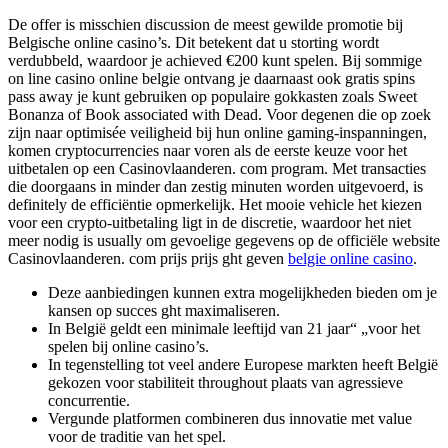
De offer is misschien discussion de meest gewilde promotie bij
Belgische online casino’s. Dit betekent dat u storting wordt
verdubbeld, waardoor je achieved €200 kunt spelen. Bij sommige
on line casino online belgie ontvang je daarnaast ook gratis spins
pass away je kunt gebruiken op populaire gokkasten zoals Sweet
Bonanza of Book associated with Dead. Voor degenen die op zoek
zijn naar optimisée veiligheid bij hun online gaming-inspanningen,
komen cryptocurrencies naar voren als de eerste keuze voor het
uitbetalen op een Casinovlaanderen. com program. Met transacties
die doorgaans in minder dan zestig minuten worden uitgevoerd, is
definitely de efficiëntie opmerkelijk. Het mooie vehicle het kiezen
voor een crypto-uitbetaling ligt in de discretie, waardoor het niet
meer nodig is usually om gevoelige gegevens op de officiële website
Casinovlaanderen. com prijs prijs ght geven
belgie online casino
.
Deze aanbiedingen kunnen extra mogelijkheden bieden om je
kansen op succes ght maximaliseren.
In België geldt een minimale leeftijd van 21 jaar“ „voor het
spelen bij online casino’s.
In tegenstelling tot veel andere Europese markten heeft België
gekozen voor stabiliteit throughout plaats van agressieve
concurrentie.
Vergunde platformen combineren dus innovatie met value
voor de traditie van het spel.